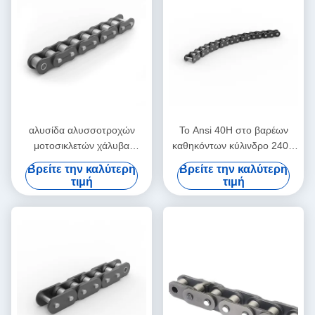
αλυσίδα αλυσσοτροχών
Το Ansi 40H στο βαρέων
μοτοσικλετών χάλυβα
καθηκόντων κύλινδρο 240H
κραμάτων 415 420 428
αλυσοδένει μια σειρά
Βρείτε την καλύτερη
Βρείτε την καλύτερη
μετάδοσης αλυσίδων Drive
τιμή
τιμή