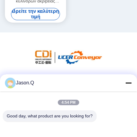
κυλίνδρων ακρίβειας
αλυσίδων 20AFT 24B Drive
Βρείτε την καλύτερη
μετάδοσης πισσών
τιμή
Κοινωνικά Μέσα
Jason.Q
4:54 PM
Γρήγορη επικοινωνία
Good day, what product are you looking for?
Τηλεφώνημα
86-23-86636683