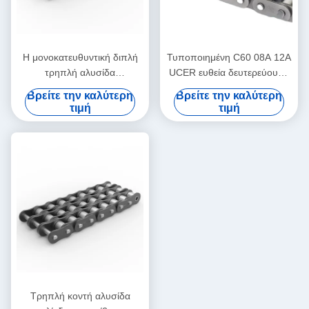
Η μονοκατευθυντική διπλή
Τυποποιημένη C60 08A 12A
τρηπλή αλυσίδα
UCER ευθεία δευτερεύουσα
6.3519.05mm Drive
αλυσίδα πιάτων
Βρείτε την καλύτερη
Βρείτε την καλύτερη
μετάδοσης απότομα ρίχνει
τιμή
τιμή
Τρηπλή κοντή αλυσίδα