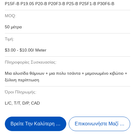
P15F-Β P19.05 P20-Β P20F3-Β P25-Β P25F1-Β P30F6-Β
MOQ:
50 μέτρα
Τιμή:
$3.00 - $10.00/ Meter
Πληροφορίες Συσκευασίας:
Μια αλυσίδα θάμνων + μια πολυ τσάντα + μεμονωμένο κιβώτιο +
ξύλινη περίπτωση
Όροι Πληρωμής:
L/C, T/T, D/P, CAD
Βρείτε Την Καλύτερη Τιμή
Επικοινωνήστε Μαζί Μας