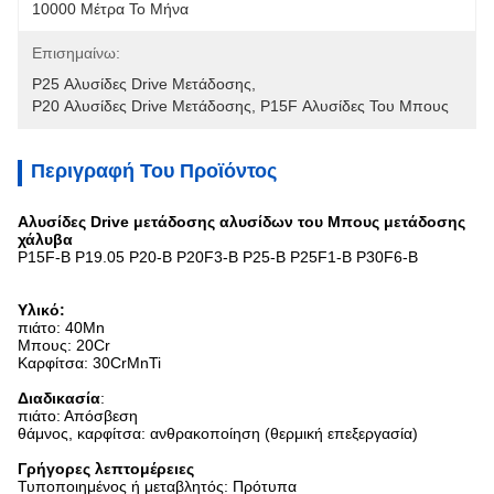
10000 Μέτρα Το Μήνα
Επισημαίνω:
P25 Αλυσίδες Drive Μετάδοσης
, 
P20 Αλυσίδες Drive Μετάδοσης
, 
P15F Αλυσίδες Του Μπους
Περιγραφή Του Προϊόντος
Αλυσίδες Drive μετάδοσης αλυσίδων του Μπους μετάδοσης
χάλυβα
P15F-Β P19.05 P20-Β P20F3-Β P25-Β P25F1-Β P30F6-Β
Υλικό:
πιάτο: 40Mn
Μπους: 20Cr
Καρφίτσα: 30CrMnTi
Διαδικασία
:
πιάτο: Απόσβεση
θάμνος, καρφίτσα: ανθρακοποίηση (θερμική επεξεργασία)
Γρήγορες λεπτομέρειες
Τυποποιημένος ή μεταβλητός: Πρότυπα