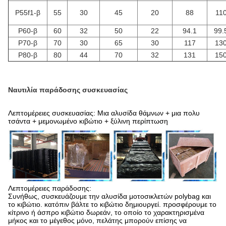
P55f1-β
55
30
45
20
88
11
P60-β
60
32
50
22
94.1
99.
P70-β
70
30
65
30
117
13
P80-β
80
44
70
32
131
15
Ναυτιλία παράδοσης συσκευασίας
Λεπτομέρειες συσκευασίας: Μια αλυσίδα θάμνων + μια πολυ
τσάντα + μεμονωμένο κιβώτιο + ξύλινη περίπτωση
Λεπτομέρειες παράδοσης:
Συνήθως, συσκευάζουμε την αλυσίδα μοτοσικλετών polybag και
το κιβώτιο. κατόπιν βάλτε το κιβώτιο δημιουργεί. προσφέρουμε το
κίτρινο ή άσπρο κιβώτιο δωρεάν, το οποίο το χαρακτηρισμένα
μήκος και το μέγεθος μόνο, πελάτης μπορούν επίσης να