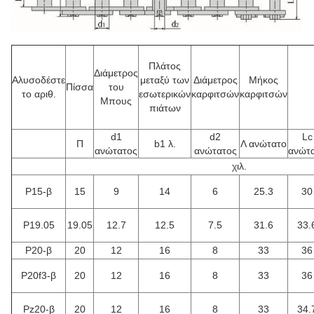
Πλάτος
Διάμετρος
Αλυσοδέστε
μεταξύ των
Διάμετρος
Μήκος
Πίσσα
του
το αριθ.
εσωτερικών
καρφιτσών
καρφιτσών
Μπους
πιάτων
d1
d2
Lc
Π
b1 λ.
Λ ανώτατο
ανώτατος
ανώτατος
ανώτ
χιλ.
P15-β
15
9
14
6
25.3
30
P19.05
19.05
12.7
12.5
7.5
31.6
33.
P20-β
20
12
16
8
33
36
P20f3-β
20
12
16
8
33
36
Pz20-β
20
12
16
8
33
34.