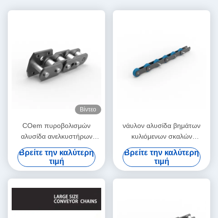
Βίντεο
COem πυροβολισμών
νάυλον αλυσίδα βημάτων
αλυσίδα ανελκυστήρων
κυλιόμενων σκαλών
κάδων καταστολής κεντρική
κυλίνδρων αλυσίδων
Βρείτε την καλύτερη
Βρείτε την καλύτερη
μεταφορέων ανελκυστήρων
τιμή
τιμή
κάδων πισσών 133.33mm