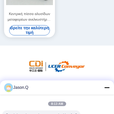
Κεντρική πίσσα αλυσίδων
μεταφορέων ανελκυστήρων
κάδων ΝΕ NSE 76.2mm
Βρείτε την καλύτερη
150mm
τιμή
Κοινωνικά Μέσα
Jason.Q
8:13 AM
Γρήγορη επικοινωνία