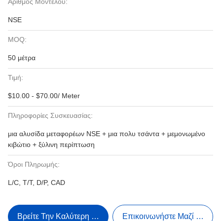
Αριθμός Μοντέλου:
NSE
MOQ:
50 μέτρα
Τιμή:
$10.00 - $70.00/ Meter
Πληροφορίες Συσκευασίας:
μια αλυσίδα μεταφορέων NSE + μια πολυ τσάντα + μεμονωμένο
κιβώτιο + ξύλινη περίπτωση
Όροι Πληρωμής:
L/C, T/T, D/P, CAD
Βρείτε Την Καλύτερη Τιμή
Επικοινωνήστε Μαζί Μας