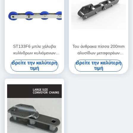
ST133F6 μπλε χάλυβα
Του άνθρακα πίσσα 200mm
κυλίνδρων κυλιόμενων
αλυσίδων μεταφορέων
σκαλών βημάτων μέρη
ανελκυστήρων κάδων ΝΕ
Βρείτε την καλύτερη
Βρείτε την καλύτερη
διάβασης πεζών αλυσίδων
UCER
τιμή
τιμή
κινούμενα