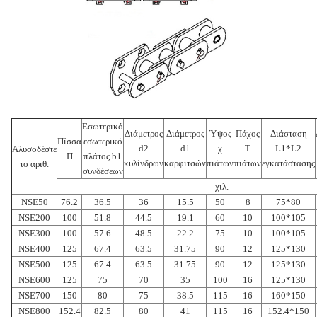
Εσωτερικό
Διάμετρος
Διάμετρος
Ύψος
Πάχος
Διάσταση
Πίσσα
εσωτερικό
d2
d1
χ
Τ
L1*L2
Αλυσοδέστε
Π
πλάτος b1
κυλίνδρων
καρφιτσών
πιάτων
πιάτων
εγκατάστασης
το αριθ.
συνδέσεων
χιλ.
NSE50
76.2
36.5
36
15.5
50
8
75*80
NSE200
100
51.8
44.5
19.1
60
10
100*105
NSE300
100
57.6
48.5
22.2
75
10
100*105
NSE400
125
67.4
63.5
31.75
90
12
125*130
NSE500
125
67.4
63.5
31.75
90
12
125*130
NSE600
125
75
70
35
100
16
125*130
NSE700
150
80
75
38.5
115
16
160*150
NSE800
152.4
82.5
80
41
115
16
152.4*150